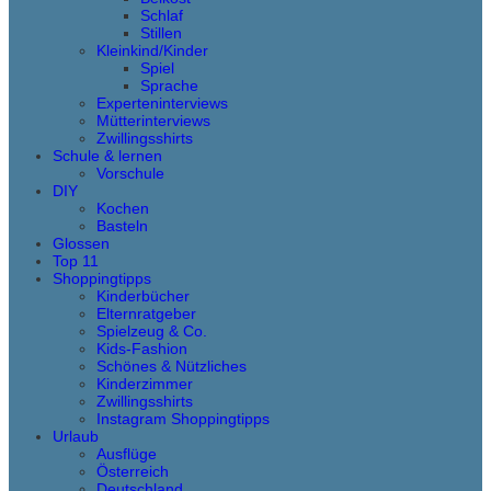
Schlaf
Stillen
Kleinkind/Kinder
Spiel
Sprache
Experteninterviews
Mütterinterviews
Zwillingsshirts
Schule & lernen
Vorschule
DIY
Kochen
Basteln
Glossen
Top 11
Shoppingtipps
Kinderbücher
Elternratgeber
Spielzeug & Co.
Kids-Fashion
Schönes & Nützliches
Kinderzimmer
Zwillingsshirts
Instagram Shoppingtipps
Urlaub
Ausflüge
Österreich
Deutschland