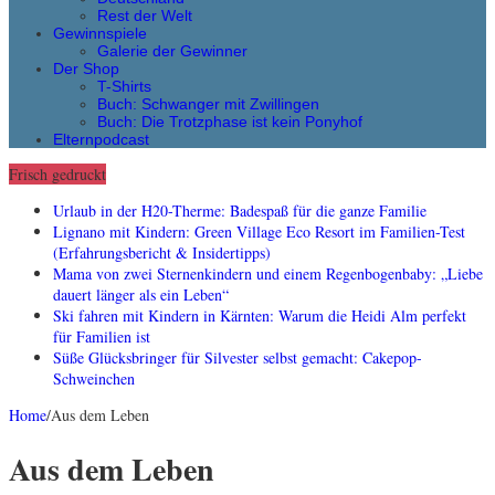
Rest der Welt
Gewinnspiele
Galerie der Gewinner
Der Shop
T-Shirts
Buch: Schwanger mit Zwillingen
Buch: Die Trotzphase ist kein Ponyhof
Elternpodcast
Frisch gedruckt
Urlaub in der H20-Therme: Badespaß für die ganze Familie
Lignano mit Kindern: Green Village Eco Resort im Familien-Test
(Erfahrungsbericht & Insidertipps)
Mama von zwei Sternenkindern und einem Regenbogenbaby: „Liebe
dauert länger als ein Leben“
Ski fahren mit Kindern in Kärnten: Warum die Heidi Alm perfekt
für Familien ist
Süße Glücksbringer für Silvester selbst gemacht: Cakepop-
Schweinchen
Home
/
Aus dem Leben
Aus dem Leben