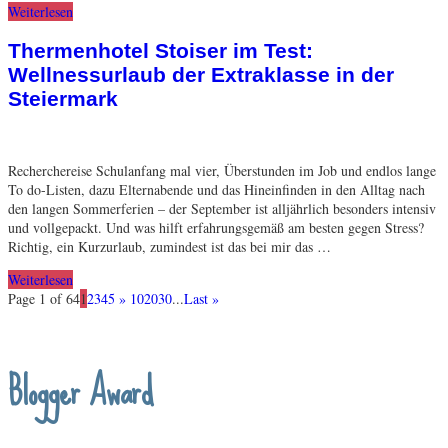
Weiterlesen
Thermenhotel Stoiser im Test:
Wellnessurlaub der Extraklasse in der
Steiermark
Recherchereise Schulanfang mal vier, Überstunden im Job und endlos lange
To do-Listen, dazu Elternabende und das Hineinfinden in den Alltag nach
den langen Sommerferien – der September ist alljährlich besonders intensiv
und vollgepackt. Und was hilft erfahrungsgemäß am besten gegen Stress?
Richtig, ein Kurzurlaub, zumindest ist das bei mir das …
Weiterlesen
Page 1 of 64
1
2
3
4
5
»
10
20
30
...
Last »
Blogger Award