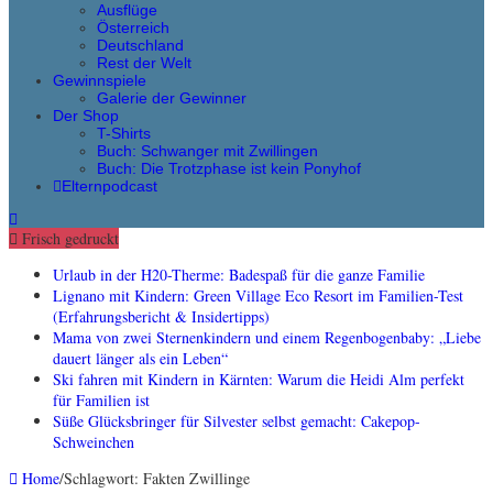
Ausflüge
Österreich
Deutschland
Rest der Welt
Gewinnspiele
Galerie der Gewinner
Der Shop
T-Shirts
Buch: Schwanger mit Zwillingen
Buch: Die Trotzphase ist kein Ponyhof
Elternpodcast
Frisch gedruckt
Urlaub in der H20-Therme: Badespaß für die ganze Familie
Lignano mit Kindern: Green Village Eco Resort im Familien-Test
(Erfahrungsbericht & Insidertipps)
Mama von zwei Sternenkindern und einem Regenbogenbaby: „Liebe
dauert länger als ein Leben“
Ski fahren mit Kindern in Kärnten: Warum die Heidi Alm perfekt
für Familien ist
Süße Glücksbringer für Silvester selbst gemacht: Cakepop-
Schweinchen
Home
/
Schlagwort:
Fakten Zwillinge