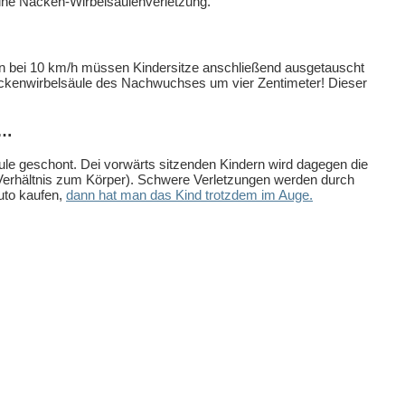
eine Nacken-Wirbelsäulenverletzung.
llen bei 10 km/h müssen Kindersitze anschließend ausgetauscht
Nackenwirbelsäule des Nachwuchses um vier Zentimeter! Dieser
t…
ule geschont. Dei vorwärts sitzenden Kindern wird dagegen die
m Verhältnis zum Körper). Schwere Verletzungen werden durch
uto kaufen,
dann hat man das Kind trotzdem im Auge.