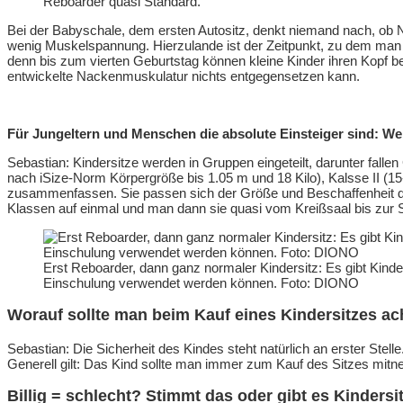
Reboarder quasi Standard.
Bei der Babyschale, dem ersten Autositz, denkt niemand nach, ob Ne
wenig Muskelspannung. Hierzulande ist der Zeitpunkt, zu dem man au
denn bis zum vierten Geburtstag können kleine Kinder ihren Kopf be
entwickelte Nackenmuskulatur nichts entgegensetzen kann.
Für Jungeltern und Menschen die absolute Einsteiger sind: We
Sebastian: Kindersitze werden in Gruppen eingeteilt, darunter fall
nach iSize-Norm Körpergröße bis 1.05 m und 18 Kilo), Kalsse II (15
zusammenfassen. Sie passen sich der Größe und Beschaffenheit des
Klassen auf einmal und man dann sie quasi vom Kreißsaal bis zur
Erst Reboarder, dann ganz normaler Kindersitz: Es gibt Kinde
Einschulung verwendet werden können. Foto: DIONO
Worauf sollte man beim Kauf eines Kindersitzes a
Sebastian: Die Sicherheit des Kindes steht natürlich an erster Stell
Generell gilt: Das Kind sollte man immer zum Kauf des Sitzes mitne
Billig = schlecht? Stimmt das oder gibt es Kindersi