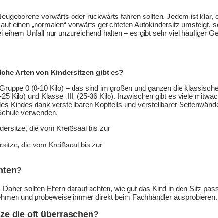
ugeborene vorwärts oder rückwärts fahren sollten. Jedem ist klar, d
f einen „normalen“ vorwärts gerichteten Autokindersitz umsteigt, sob
i einem Unfall nur unzureichend halten – es gibt sehr viel häufiger
lche Arten von Kindersitzen gibt es?
en Gruppe 0 (0-10 Kilo) – das sind im großen und ganzen die klassisch
-25 Kilo) und Klasse III (25-36 Kilo). Inzwischen gibt es viele mitw
 Kindes dank verstellbaren Kopfteils und verstellbarer Seitenwänd
 Schule verwenden.
rsitze, die vom Kreißsaal bis zur
chten?
e. Daher sollten Eltern darauf achten, wie gut das Kind in den Sitz pas
hmen und probeweise immer direkt beim Fachhändler ausprobieren. Hie
tze die oft überraschen?