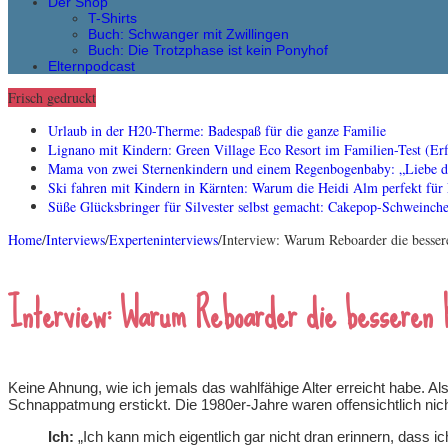
Der Shop
T-Shirts
Buch: Schwanger mit Zwillingen
Buch: Die Trotzphase ist kein Ponyhof
Elternpodcast
Frisch gedruckt
Urlaub in der H20-Therme: Badespaß für die ganze Familie
Lignano mit Kindern: Green Village Eco Resort im Familien-Test (Erf
Mama von zwei Sternenkindern und einem Regenbogenbaby: „Liebe dau
Ski fahren mit Kindern in Kärnten: Warum die Heidi Alm perfekt für 
Süße Glücksbringer für Silvester selbst gemacht: Cakepop-Schweinch
Home
/
Interviews
/
Experteninterviews
/
Interview: Warum Reboarder die bessere
Interview: Warum Reboarder die besseren K
Keine Ahnung, wie ich jemals das wahlfähige Alter erreicht habe. A
Schnappatmung erstickt. Die 1980er-Jahre waren offensichtlich nich
Ich:
„Ich kann mich eigentlich gar nicht dran erinnern, dass i