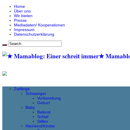
Home
Über uns
Wir bieten
Presse
Mediadaten/ Kooperationen
Impressum
Datenschutzerklärung
★ Mamablog:
Zwillinge
Schwanger
Vorbereitung
Geburt
Baby
Beikost
Schlaf
Stillen
Kleinkind/Kinder