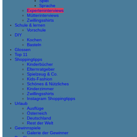
Spiel
Sprache
Experteninterviews
Mütterinterviews
Zwillingsshirts
Schule & lernen
Vorschule
DIY
Kochen
Basteln
Glossen
Top 11
Shoppingtipps
Kinderbücher
Elternratgeber
Spielzeug & Co.
Kids-Fashion
Schönes & Nützliches
Kinderzimmer
Zwillingsshirts
Instagram Shoppingtipps
Urlaub
Ausflüge
Österreich
Deutschland
Rest der Welt
Gewinnspiele
Galerie der Gewinner