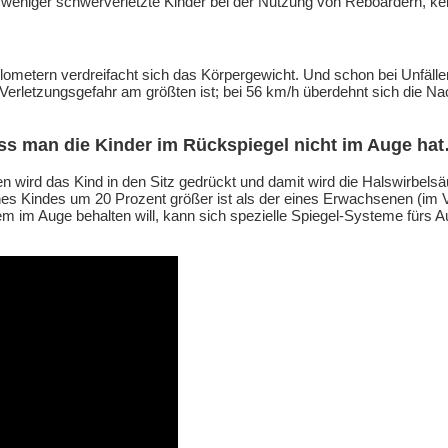
nt weniger schwerverletzte Kinder bei der Nutzung von Reboardern, k
nkilometern verdreifacht sich das Körpergewicht. Und schon bei Unfä
 Verletzungsgefahr am größten ist; bei 56 km/h überdehnt sich die 
ass man die Kinder im Rückspiegel nicht im Auge ha
n wird das Kind in den Sitz gedrückt und damit wird die Halswirbelsä
eines Kindes um 20 Prozent größer ist als der eines Erwachsenen (i
m im Auge behalten will, kann sich spezielle Spiegel-Systeme fürs A