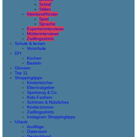
Schlaf
Stillen
Kleinkind/Kinder
Spiel
Sprache
Experteninterviews
Mütterinterviews
Zwillingsshirts
Schule & lernen
Vorschule
DIY
Kochen
Basteln
Glossen
Top 11
Shoppingtipps
Kinderbücher
Elternratgeber
Spielzeug & Co.
Kids-Fashion
Schönes & Nützliches
Kinderzimmer
Zwillingsshirts
Instagram Shoppingtipps
Urlaub
Ausflüge
Österreich
Deutschland