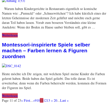
Warum haben Kindergerichte in Restaurants eigentlich so komische
Namen wie: „Pumuckl“ oder „Schneewittchen“? Ich habe kürzlich eines der
letzten Geheimnisse der modernen Zeit gelüftet und möchte euch gerne
daran Teil haben lassen. Vorab zum besseren Verständnis eine kleine
Anekdote: Wenn der Boden zu Hause sauber bleiben soll, gibt es …
Weiterlesen
Montessori-inspirierte Spiele selber
machen – Farben lernen & Figuren
zuordnen
Heute möchte ich Dir zeigen, mit welchem Spiel meine Kinder die Farben
gelernt haben. Beide haben das Spiel geliebt. Das tolle daran: Es ist
erweiterbar, denn wenn die Farben beherrscht werden, kommen die Formen
der Figuren ins Spiel.
Weiterlesen
Page 11 of 23
« First
...
«
9
10
11
12
13
»
20
...
Last »