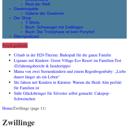
Rest der Welt
Gewinnspiele
Galerie der Gewinner
Der Shop
T-Shirts
Buch: Schwanger mit Zwillingen
Buch: Die Trotzphase ist kein Ponyhof
Elternpodcast
Frisch gedruckt
Urlaub in der H20-Therme: Badespaß für die ganze Familie
Lignano mit Kindern: Green Village Eco Resort im Familien-Test
(Erfahrungsbericht & Insidertipps)
Mama von zwei Sternenkindern und einem Regenbogenbaby: „Liebe
dauert länger als ein Leben“
Ski fahren mit Kindern in Kärnten: Warum die Heidi Alm perfekt
für Familien ist
Süße Glücksbringer für Silvester selbst gemacht: Cakepop-
Schweinchen
Home
/
Zwillinge (page 11)
Zwillinge