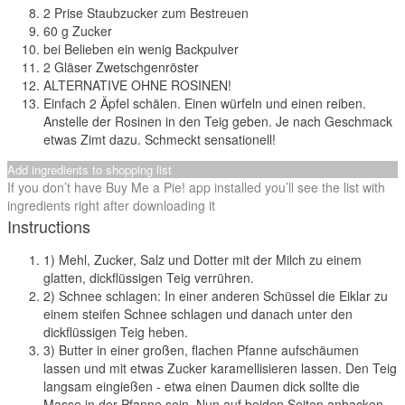
2 Prise Staubzucker zum Bestreuen
60 g Zucker
bei Belieben ein wenig Backpulver
2 Gläser Zwetschgenröster
ALTERNATIVE OHNE ROSINEN!
Einfach 2 Äpfel schälen. Einen würfeln und einen reiben.
Anstelle der Rosinen in den Teig geben. Je nach Geschmack
etwas Zimt dazu. Schmeckt sensationell!
Add ingredients to shopping list
If you don’t have Buy Me a Pie! app installed you’ll see the list with
ingredients right after downloading it
Instructions
1) Mehl, Zucker, Salz und Dotter mit der Milch zu einem
glatten, dickflüssigen Teig verrühren.
2) Schnee schlagen: In einer anderen Schüssel die Eiklar zu
einem steifen Schnee schlagen und danach unter den
dickflüssigen Teig heben.
3) Butter in einer großen, flachen Pfanne aufschäumen
lassen und mit etwas Zucker karamellisieren lassen. Den Teig
langsam eingießen - etwa einen Daumen dick sollte die
Masse in der Pfanne sein. Nun auf beiden Seiten anbacken.