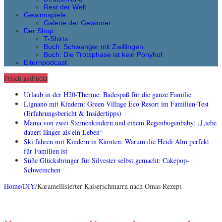
Rest der Welt
Gewinnspiele
Galerie der Gewinner
Der Shop
T-Shirts
Buch: Schwanger mit Zwillingen
Buch: Die Trotzphase ist kein Ponyhof
Elternpodcast
Frisch gedruckt
Urlaub in der H20-Therme: Badespaß für die ganze Familie
Lignano mit Kindern: Green Village Eco Resort im Familien-Test
(Erfahrungsbericht & Insidertipps)
Mama von zwei Sternenkindern und einem Regenbogenbaby: „Liebe
dauert länger als ein Leben“
Ski fahren mit Kindern in Kärnten: Warum die Heidi Alm perfekt
für Familien ist
Süße Glücksbringer für Silvester selbst gemacht: Cakepop-
Schweinchen
Home
/
DIY
/
Karamellisierter Kaiserschmarrn nach Omas Rezept