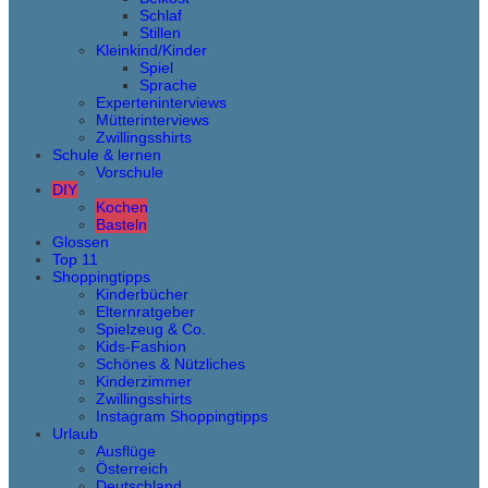
Schlaf
Stillen
Kleinkind/Kinder
Spiel
Sprache
Experteninterviews
Mütterinterviews
Zwillingsshirts
Schule & lernen
Vorschule
DIY
Kochen
Basteln
Glossen
Top 11
Shoppingtipps
Kinderbücher
Elternratgeber
Spielzeug & Co.
Kids-Fashion
Schönes & Nützliches
Kinderzimmer
Zwillingsshirts
Instagram Shoppingtipps
Urlaub
Ausflüge
Österreich
Deutschland